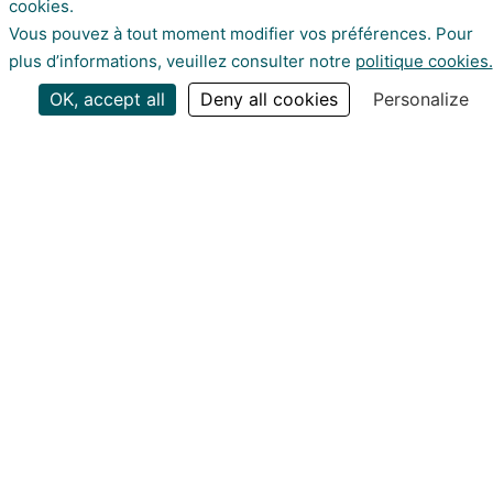
cookies.
Enjoy numerous advantages
Vous pouvez à tout moment modifier vos préférences. Pour
plus d’informations, veuillez consulter notre
politique cookies.
Stay informed about our
and day packages in one of
PROFESSIONALS
news by subscribing to
the jewels of France's cultural
OK, accept all
Deny all cookies
Personalize
NEWSLETTER
our newsletter
A question?
heritage.
Privacy policy