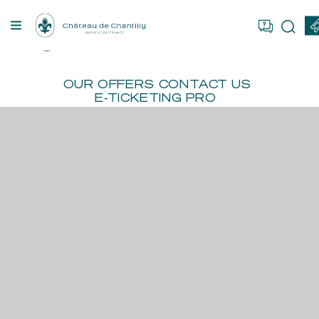
Cookies management panel
OU ARE
FR
EN
BOOK
OUR OFFERS
CONTACT US
E-TICKETING PRO
T
NG