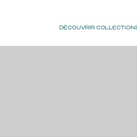
VO
TOURNAGES
-
PRIVATISATIONS
SOUTENIR
DÉCOUVRIR
COLLECTION