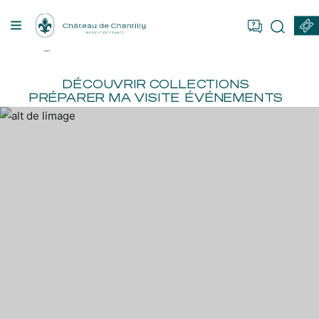
Panneau de gestion des cookies
US ÊTES
FR
EN
RÉSERVER
VRIR
DÉCOUVRIR
COLLECTIONS
PRÉPARER MA VISITE
ÉVÉNEMENTS
CTIONS
RER
EMENTS