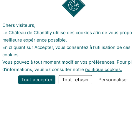
Chers visiteurs,
Le Château de Chantilly utilise des cookies afin de vous propo
meilleure expérience possible.
En cliquant sur Accepter, vous consentez à l'utilisation de ces
MOBILIER
cookies.
Vous pouvez à tout moment modifier vos préférences. Pour p
d’informations, veuillez consulter notre
politique cookies.
ay informed about our
ws by subscribing to our
JE M'ABONNE
Tout accepter
Tout refuser
Personnaliser
wsletter
Une question ?
Politique de confidentialité