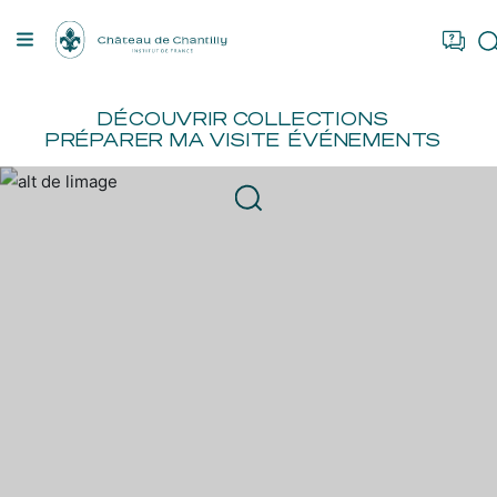
Panneau de gestion des cookies
US ÊTES
FR
EN
RÉSERVER
DÉCOUVRIR
COLLECTIONS
PRÉPARER MA VISITE
ÉVÉNEMENTS
S