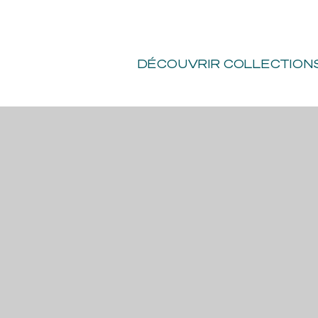
VO
TOURNAGES
-
PRIVATISATIONS
SOUTENIR
DÉCOUVRIR
COLLECTION